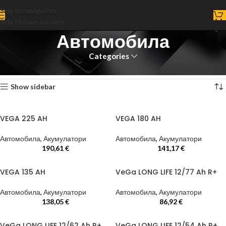
Skip to navigation
Skip to main content
Автомобила
Categories
Home
Автомобила
Page 5
Showing 49–60 of 65 results
Show sidebar
VEGA 225 AH
VEGA 180 AH
Автомобила
,
Акумулатори
Автомобила
,
Акумулатори
190,61
€
141,17
€
VEGA 135 AH
VeGa LONG LIFE 12/77 Ah R+
Автомобила
,
Акумулатори
Автомобила
,
Акумулатори
138,05
€
86,92
€
VeGa LONG LIFE 12/62 Ah R+
VeGa LONG LIFE 12/54 Ah R+