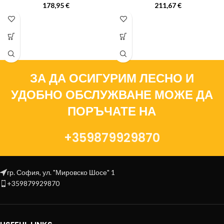
178,95
€
211,67
€
ЗА ДА ОСИГУРИМ ЛЕСНО И
УДОБНО ОБСЛУЖВАНЕ МОЖЕ ДА
ПОРЪЧАТЕ НА
+359879929870
гр. София, ул. "Мировско Шосе" 1
+359879929870