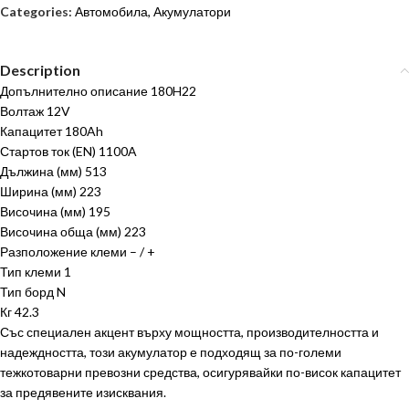
Categories:
Автомобила
,
Акумулатори
Description
Допълнително описание 180H22
Волтаж 12V
Капацитет 180Ah
Стартов ток (EN) 1100A
Дължина (мм) 513
Ширина (мм) 223
Височина (мм) 195
Височина обща (мм) 223
Разположение клеми – / +
Тип клеми 1
Тип борд N
Кг 42.3
Със специален акцент върху мощността, производителността и
надеждността, този акумулатор е подходящ за по-големи
тежкотоварни превозни средства, осигурявайки по-висок капацитет
за предявените изисквания.