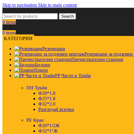
Skip to navigation
Skip to main content
Search
0
items
0
items
КАТЕГОРИИ
Резервоари
Резервоари за подземен
Пречиствателни станции
Бидони
Помпи
PP Части и Тръби
ПН Тръби
Ф20*1.8
Ф25*1.8
Ф32*2.0
Разгледай всички
РЕ Кран
Ф20*1/2Ж
Ф32*1''Ж