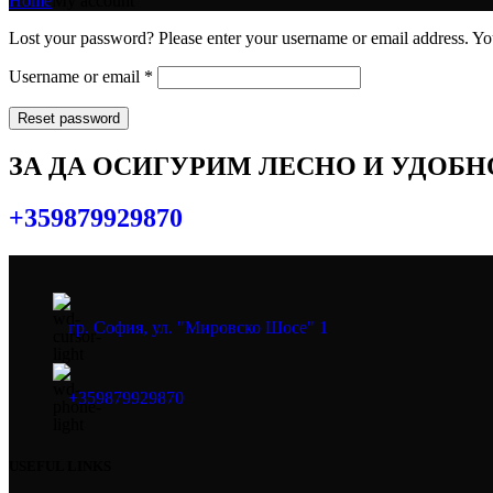
Home
My account
Lost your password? Please enter your username or email address. You
Username or email
*
Reset password
ЗА ДА ОСИГУРИМ ЛЕСНО И УДОБ
+359879929870
гр. София, ул. "Мировско Шосе" 1
+359879929870
USEFUL LINKS