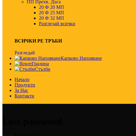
ПП Прехв. Дъга
20 Ф 20 МП
20 Ф 25 МП
20 Ф 32 МП
Разгледай всички
ВСИЧКИ РЕ ТРЪБИ
Разгледай
Капково Напояване
Градина
Стълби
Начало
Продукти
За Нас
Контакти
Lost password