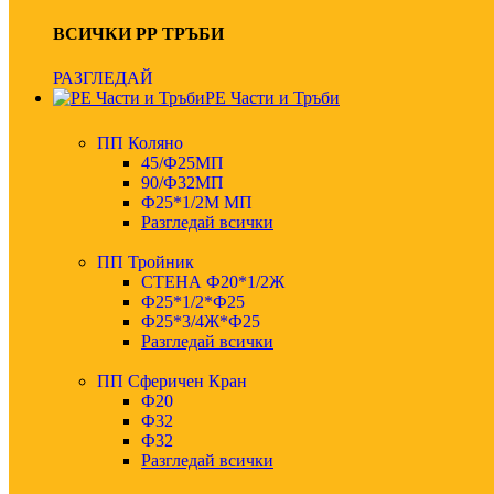
ВСИЧКИ РР ТРЪБИ
РАЗГЛЕДАЙ
PE Части и Тръби
ПП Коляно
45/Ф25МП
90/Ф32МП
Ф25*1/2М МП
Разгледай всички
ПП Тройник
СТЕНА Ф20*1/2Ж
Ф25*1/2*Ф25
Ф25*3/4Ж*Ф25
Разгледай всички
ПП Сферичен Кран
Ф20
Ф32
Ф32
Разгледай всички