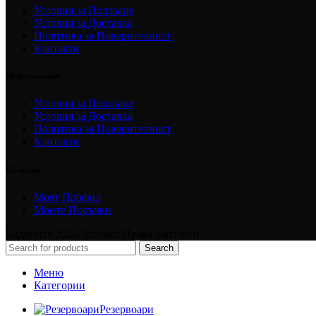
Условия за Ползване
Условия за Доставка
Политика за Поверителност
Контакти
Информация
Условия за Ползване
Условия за Доставка
Политика за Поверителност
Контакти
Полезно
Моят Профил
Моите Поръчки
Бидоните 2026. Всички Права Запазени.
Search
Меню
Категории
Резервоари