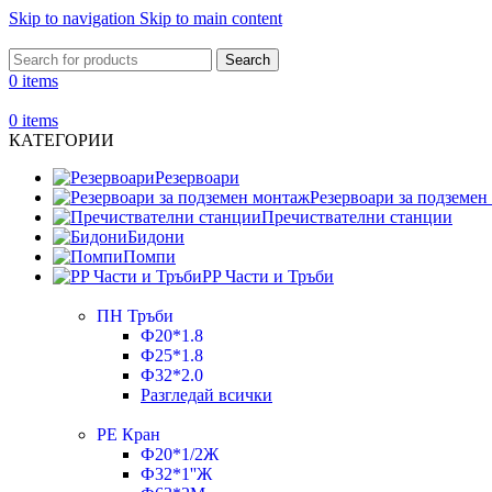
Skip to navigation
Skip to main content
Search
0
items
0
items
КАТЕГОРИИ
Резервоари
Резервоари за подземен
Пречиствателни станции
Бидони
Помпи
PP Части и Тръби
ПН Тръби
Ф20*1.8
Ф25*1.8
Ф32*2.0
Разгледай всички
РЕ Кран
Ф20*1/2Ж
Ф32*1''Ж