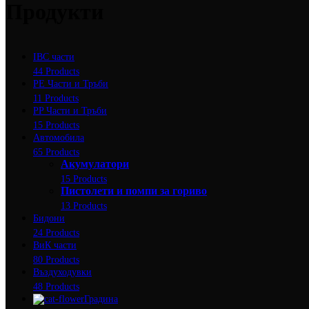
Продукти
IBC части
44 Products
PE Части и Тръби
11 Products
PP Части и Тръби
15 Products
Автомобила
65 Products
Акумулатори
15 Products
Пистолети и помпи за гориво
13 Products
Бидони
24 Products
ВиК части
80 Products
Въздуходувки
48 Products
Градина