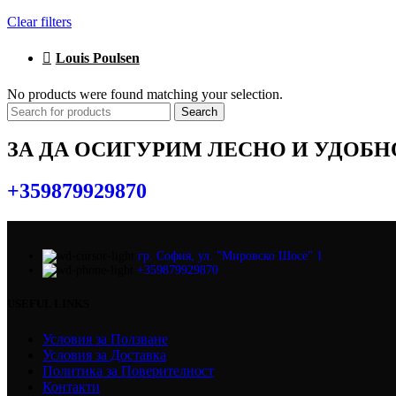
Clear filters
Louis Poulsen
No products were found matching your selection.
Search
ЗА ДА ОСИГУРИМ ЛЕСНО И УДОБ
+359879929870
гр. София, ул. "Мировско Шосе" 1
+359879929870
USEFUL LINKS
Условия за Ползване
Условия за Доставка
Политика за Поверителност
Контакти