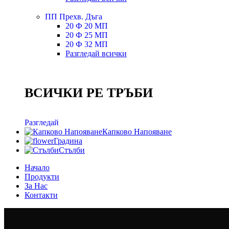
ПП Прехв. Дъга
20 Ф 20 МП
20 Ф 25 МП
20 Ф 32 МП
Разгледай всички
ВСИЧКИ РЕ ТРЪБИ
Разгледай
Капково Напояване
Градина
Стълби
Начало
Продукти
За Нас
Контакти