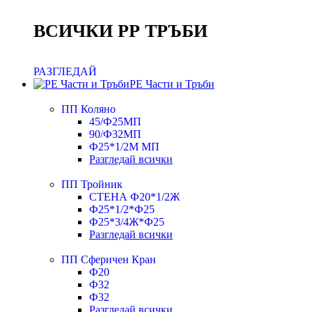
ВСИЧКИ РР ТРЪБИ
РАЗГЛЕДАЙ
PE Части и Тръби
ПП Коляно
45/Ф25МП
90/Ф32МП
Ф25*1/2М МП
Разгледай всички
ПП Тройник
СТЕНА Ф20*1/2Ж
Ф25*1/2*Ф25
Ф25*3/4Ж*Ф25
Разгледай всички
ПП Сферичен Кран
Ф20
Ф32
Ф32
Разгледай всички