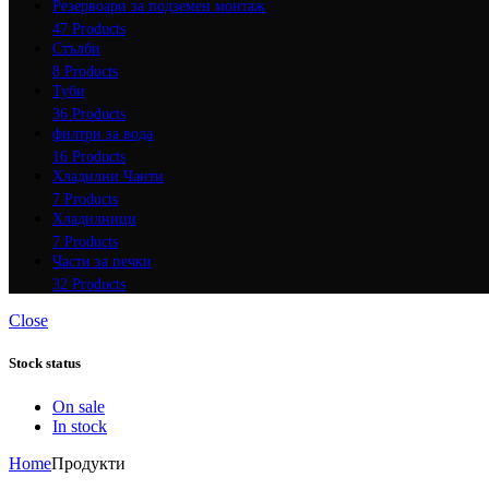
Резервоари за подземен монтаж
47 Products
Стълби
8 Products
Туби
36 Products
филтри за вода
16 Products
Хладилни Чанти
7 Products
Хладилници
7 Products
Части за печки
32 Products
Close
Stock status
On sale
In stock
Home
Продукти