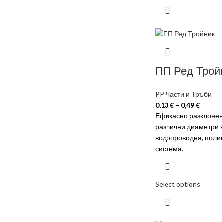
ПП Ред Трой
PP Части и Тръби
0,13
€
–
0,49
€
Ефикасно разклонен
различни диаметри 
водопроводна, поли
система.
Select options