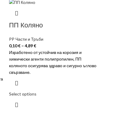
ПП Коляно
PP Части и Тръби
0,10
€
–
4,89
€
Изработено от устойчив на корозия и
химически агенти полипропилен, ПП
коляното осигурява здраво и сигурно ъглово
свързване.
та
Select options