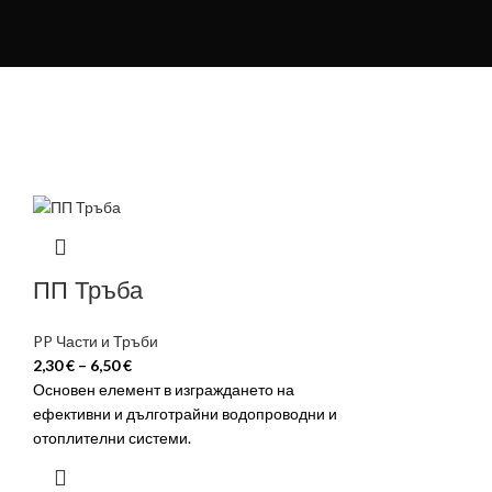
ПП Тръба
PP Части и Тръби
2,30
€
–
6,50
€
Основен елемент в изграждането на
ефективни и дълготрайни водопроводни и
отоплителни системи.