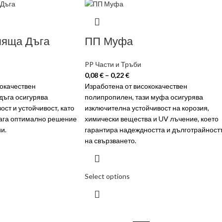
ляща Дъга
ПП Муфа
PP Части и Тръби
0,08
€
–
0,22
€
кокачествен
Изработена от висококачествен
дъга осигурява
полипропилен, тази муфа осигурява
ост и устойчивост, като
изключителна устойчивост на корозия,
лага оптимално решение
химически вещества и UV лъчение, което
и.
гарантира надеждността и дълготрайност
на свързването.
Select options