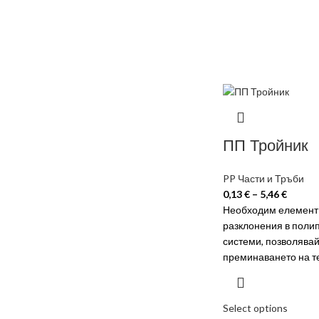
ПП Тройник
PP Части и Тръби
0,13
€
–
5,46
€
Необходим елемент 
разклонения в поли
системи, позволява
преминаването на те
Select options