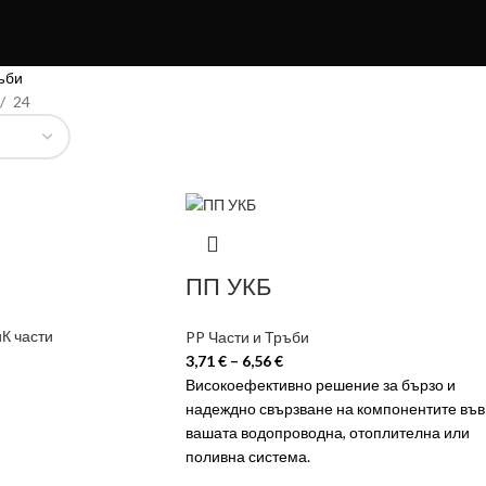
ъби
24
ПП УКБ
К части
PP Части и Тръби
3,71
€
–
6,56
€
Високоефективно решение за бързо и
надеждно свързване на компонентите във
вашата водопроводна, отоплителна или
поливна система.