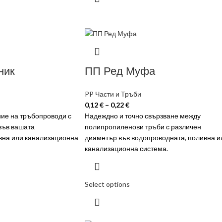
ник
ПП Ред Муфа
PP Части и Тръби
0,12
€
–
0,22
€
ие на тръбопроводи с
Надеждно и точно свързване между
във вашата
полипропиленови тръби с различен
вна или канализационна
диаметър във водопроводната, поливна и
канализационна система.
Select options