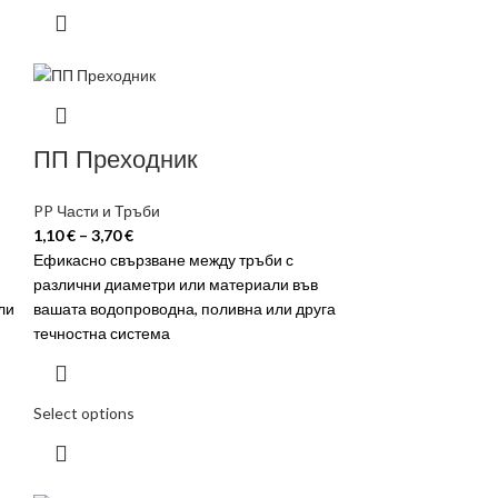
ПП Преходник
PP Части и Тръби
1,10
€
–
3,70
€
Ефикасно свързване между тръби с
различни диаметри или материали във
ли
вашата водопроводна, поливна или друга
течностна система
Select options