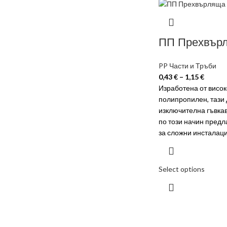
ПП Прехвър
PP Части и Тръби
0,43
€
–
1,15
€
Изработена от висо
полипропилен, тази 
изключителна гъвкав
по този начин пред
за сложни инсталаци
Select options