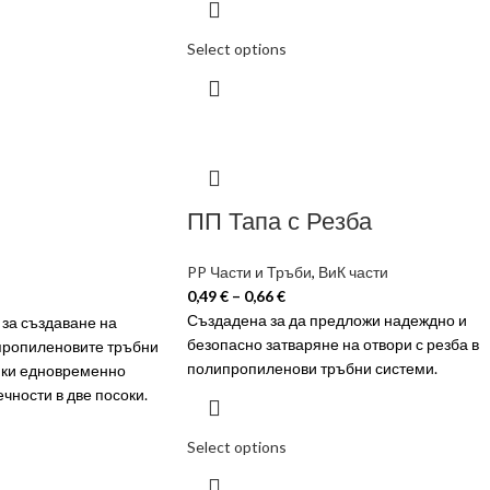
Select options
ПП Тапа с Резба
PP Части и Тръби
,
ВиК части
0,49
€
–
0,66
€
Създадена за да предложи надеждно и
за създаване на
безопасно затваряне на отвори с резба в
пропиленовите тръбни
полипропиленови тръбни системи.
йки едновременно
чности в две посоки.
Select options