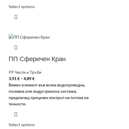
Select options
ПП Сферичен Кран
PP Части и Тръби
3,91
€
–
4,89
€
Важен елемент във всяка водопроводна,
поливна или индустриална система,
предлагащ прецизен контрол на потока на
течности.
Select options