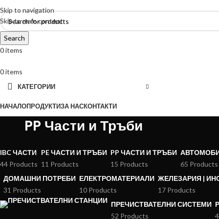
Skip to navigation
Skip to main content
Search
0
items
0
items
КАТЕГОРИИ
НАЧАЛО
ПРОДУКТИ
ЗА НАС
КОНТАКТИ
PP Части и Тръби
IBC ЧАСТИ
PE ЧАСТИ И ТРЪБИ
PP ЧАСТИ И ТРЪБИ
АВТОМОБ
44 Products
11 Products
15 Products
65 Products
ДОМАШНИ ПОТРЕБИ
ЕЛЕКТРОМАТЕРИАЛИ
ЖЕЛЕЗАРИЯ | И
31 Products
10 Products
17 Products
ПРЕЧИСТВАТЕЛНИ СИСТЕМИ
52 Products
4