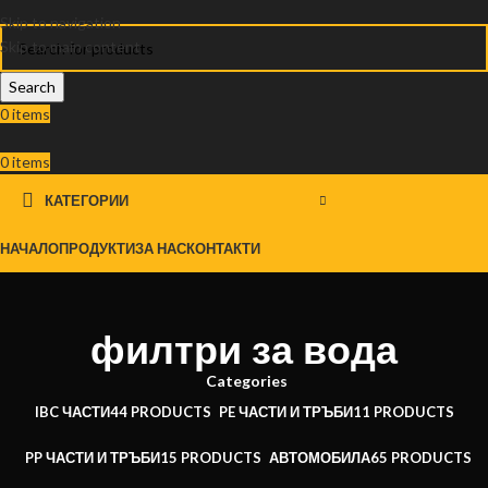
Skip to navigation
Skip to main content
Search
0
items
0
items
КАТЕГОРИИ
НАЧАЛО
ПРОДУКТИ
ЗА НАС
КОНТАКТИ
филтри за вода
Categories
IBC ЧАСТИ
44 PRODUCTS
PE ЧАСТИ И ТРЪБИ
11 PRODUCTS
PP ЧАСТИ И ТРЪБИ
15 PRODUCTS
АВТОМОБИЛА
65 PRODUCTS