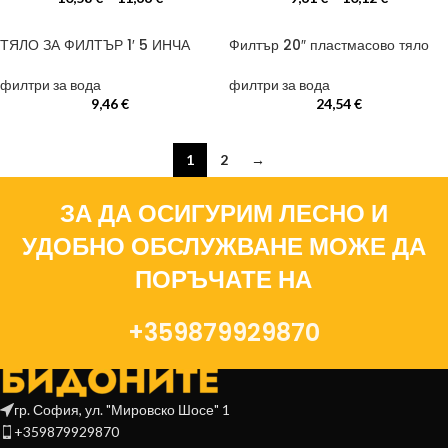
ТЯЛО ЗА ФИЛТЪР 1′ 5 ИНЧА
Филтър 20″ пластмасово тяло
филтри за вода
филтри за вода
9,46
€
24,54
€
1
2
→
ЗА ДА ОСИГУРИМ ЛЕСНО И
УДОБНО ОБСЛУЖВАНЕ МОЖЕ ДА
ПОРЪЧАТЕ НА
+359879929870
гр. София, ул. "Мировско Шосе" 1
+359879929870