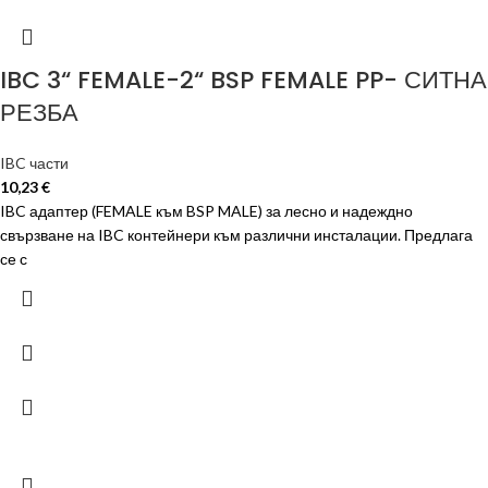
IBC 3“ FEMALE-2“ BSP FEMALE PP- СИТНА
РЕЗБА
IBC части
10,23
€
IBC адаптер (FEMALE към BSP MALE) за лесно и надеждно
свързване на IBC контейнери към различни инсталации. Предлага
се с