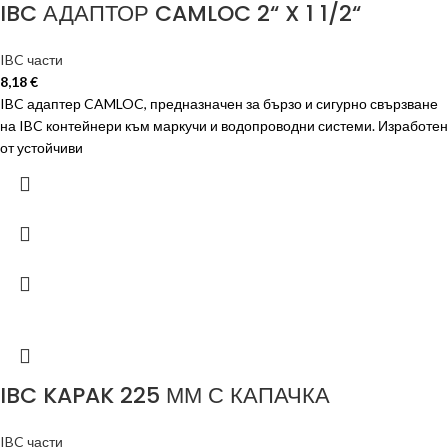
IBC АДАПТОР CAMLOC 2“ X 1 1/2“
IBC части
8,18
€
IBC адаптер CAMLOC, предназначен за бързо и сигурно свързване
на IBC контейнери към маркучи и водопроводни системи. Изработен
от устойчиви
IBC KAPAK 225 ММ С КАПАЧКА
IBC части