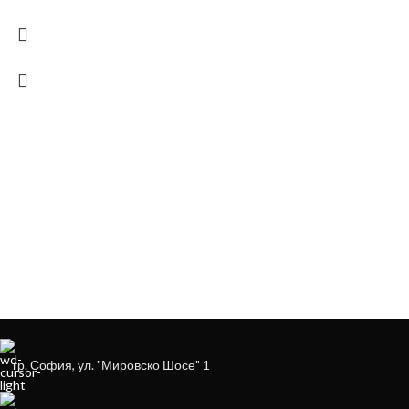
ЗА ДА ОСИГУРИМ ЛЕСНО И УДОБНО
ОБСЛУЖВАНЕ МОЖЕ ДА ПОРЪЧАТЕ
НА
+359879929870
гр. София, ул. "Мировско Шосе" 1