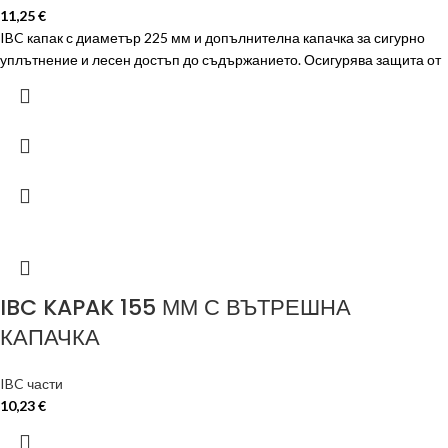
11,25
€
IBC капак с диаметър 225 мм и допълнителна капачка за сигурно
уплътнение и лесен достъп до съдържанието. Осигурява защита от
IBC KAPAK 155 ММ С ВЪТРЕШНА
КАПАЧКА
IBC части
10,23
€