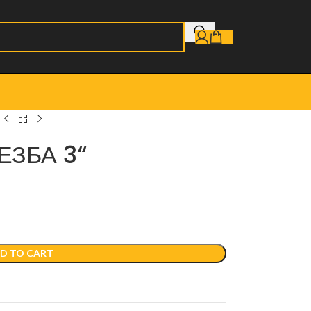
ЕЗБА 3“
D TO CART