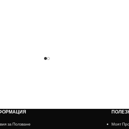
ДОБНО ОБСЛУЖВАНЕ МОЖЕ ДА ПОРЪ
+359879929870
ФОРМАЦИЯ
ПОЛЕЗ
вия за Ползване
Моят Пр