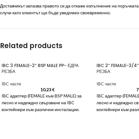
Доставчикът запазва правото си да откаже изпълнение на поръчката п
случи като клиентът ще бъде уведомен своевременно.
Related products
IBC 3 FEMALE-2“ BSP MALE PP- ЕДРА
IBC 2“ FEMALE-3/4
РЕЗБА
РЕЗБА
IBC части
IBC части
10,23
€
7
IBC адаптер (FEMALE към BSP MALE) за
IBC адаптер (FEMALE
лесно и надеждно свързване на IBC
лесно и надеждно св
контейнери към различни инсталации.
контейнери към разл
Предлага се с
Предлага се с