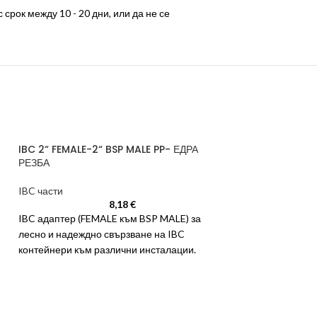
срок между 10 - 20 дни, или да не се
IBC 2“ FEMALE-2“ BSP MALE PP- ЕДРА
РЕЗБА
IBC части
8,18
€
IBC адаптер (FEMALE към BSP MALE) за
лесно и надеждно свързване на IBC
контейнери към различни инсталации.
Предлага се с