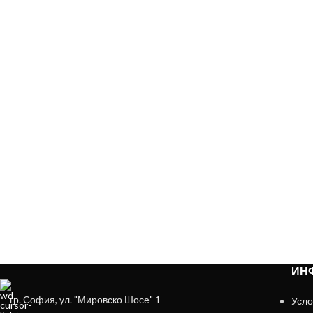
ЗА ДА ОСИГУРИМ ЛЕСНО И У
ИН
гр. София, ул. "Мировско Шосе" 1
Усло