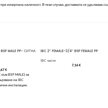
ри изчерпана наличност. В тези случаи, доставката се удължава със 
“ BSP MALE PP- СИТНА
IBC 2“ FEMALE-3/4“ BSP FEMALE PP
IBC части
7,16
€
,67
€
 към BSP MALE) за
ързване на IBC
ични инсталации.