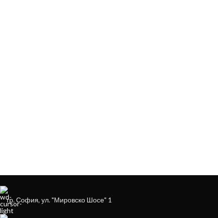
ЗА ДА ОСИГУРИМ ЛЕСНО И УДОБНО
ОБСЛУЖВАНЕ МОЖЕ ДА ПОРЪЧАТЕ
НА
+359879929870
гр. София, ул. "Мировско Шосе" 1