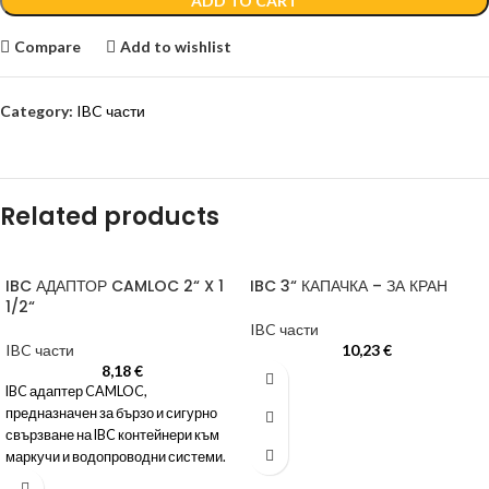
ADD TO CART
Compare
Add to wishlist
Category:
IBC части
Related products
IBC АДАПТОР CAMLOC 2“ X 1
IBC 3“ КАПАЧКА – ЗА КРАН
1/2“
IBC части
IBC части
10,23
€
8,18
€
IBC адаптер CAMLOC,
предназначен за бързо и сигурно
свързване на IBC контейнери към
маркучи и водопроводни системи.
Изработен от устойчиви