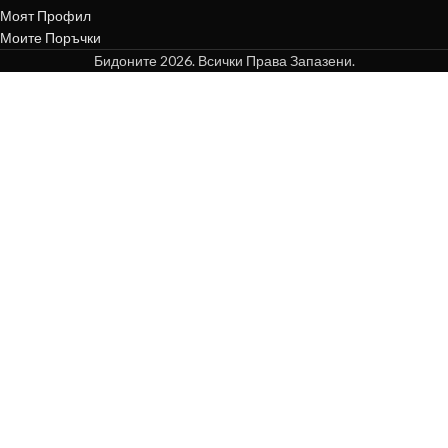
Моят Профил
Моите Поръчки
Бидоните 2026. Всички Права Запазени.
ЕРВОАРИ
ЗЕМЕН
ТАЖ
ЕЛНИ