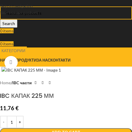
Skip to navigation
Skip to main content
Search
0
items
0
items
КАТЕГОРИИ
НАЧАЛО
ПРОДУКТИ
ЗА НАС
КОНТАКТИ
Click to enlarge
Home
IBC части
IBC КАПАК 225 ММ
11,76
€