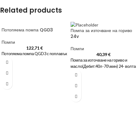
Related products
Потопяема помпа QGD3
Помпа за източване на гориво
24v
Помпи
122,71
€
Помпи
Потопяема помпа QGD3 с поплавък
40,39
€
Помпа за източване на гориво и
масло(Дебит:40л-70\мин) 24- волта