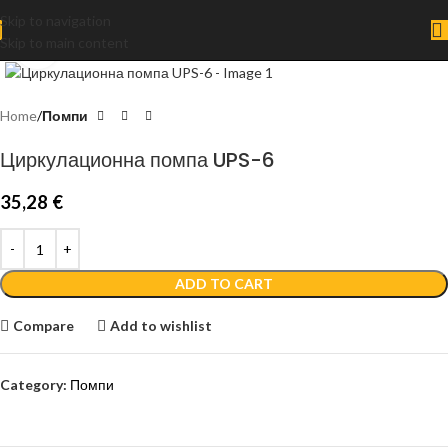
Skip to navigation
Skip to main content
Click to enlarge
Home
Помпи
Циркулационна помпа UPS-6
35,28
€
ADD TO CART
Compare
Add to wishlist
Category:
Помпи