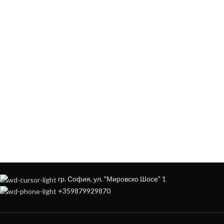
ЗА ДА ОСИГУРИМ ЛЕСНО И УДОБНО
ОБСЛУЖВАНЕ МОЖЕ ДА ПОРЪЧАТЕ
НА
+359879929870
гр. София, ул. "Мировско Шосе" 1
+359879929870