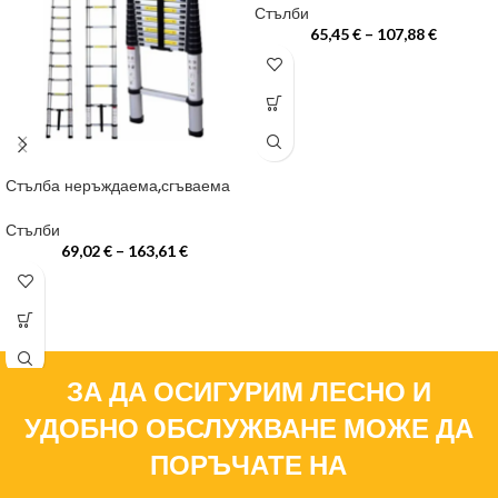
Стълби
65,45
€
–
107,88
€
Стълба неръждаема,сгъваема
Стълби
69,02
€
–
163,61
€
ЗА ДА ОСИГУРИМ ЛЕСНО И
УДОБНО ОБСЛУЖВАНЕ МОЖЕ ДА
ПОРЪЧАТЕ НА