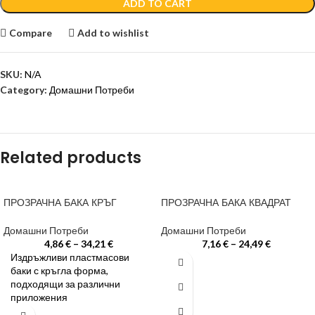
ADD TO CART
Compare
Add to wishlist
SKU:
N/A
Category:
Домашни Потреби
Related products
ПРОЗРАЧНА БАКА КРЪГ
ПРОЗРАЧНА БАКА КВАДРАТ
Домашни Потреби
Домашни Потреби
4,86
€
–
34,21
€
7,16
€
–
24,49
€
Издръжливи пластмасови
баки с кръгла форма,
подходящи за различни
приложения