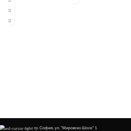
ЗА ДА ОСИГУРИМ ЛЕСНО И УДОБНО
ОБСЛУЖВАНЕ МОЖЕ ДА ПОРЪЧАТЕ
НА
+359879929870
гр. София, ул. "Мировско Шосе" 1