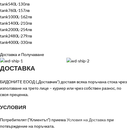
tank540L-130лв
tank760L-157лв
tank1000L-162лв
tank1400L-210лв
tank2000L-254лв
tank2480L-279лв
tank4000L-330лв
Доставка и Получаване
ДОСТАВКА
БИДОНИТЕ ЕООД („Доставчик”) доставя всяка поръчана стока чрез
използване на трето лице – куриер или чрез собствен разнос, по
своя преценка.
УСЛОВИЯ
Потребителят ("Клиентът") приема
Условия на Доставка
при
потвърждение на поръчката.