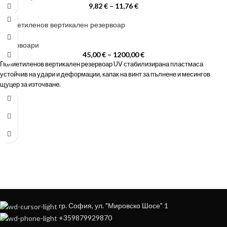
9,82
€
–
11,76
€
Полиетиленов вертикален резервоар
Резервоари
45,00
€
–
1200,00
€
Полиетиленов вертикален резервоар UV стабилизирана пластмаса
устойчив на удари и деформации, капак на винт за пълнене и месингов
щуцер за източване.
ЗА ДА ОСИГУРИМ ЛЕСНО И УДОБНО
ОБСЛУЖВАНЕ МОЖЕ ДА ПОРЪЧАТЕ
НА
+359879929870
гр. София, ул. "Мировско Шосе" 1
+359879929870