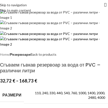
Skip to navigation
Skip to main content
Home
Резервоари
Back to products
Сгъваем гъвкав резервоар за вода от PVC –
различни литри
32,72
€
–
168,73
€
110
,
240
,
330
,
440
,
540
,
760
,
1000
,
1400
,
2000
,
РАЗМЕРИ
2480
,
4000