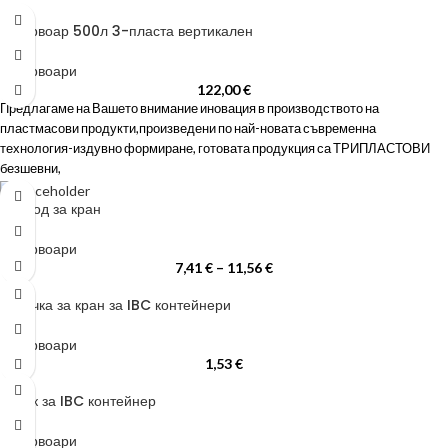
Резервоар 500л 3-пласта вертикален
Резервоари
122,00
€
Предлагаме на Вашето внимание иновация в производството на
пластмасови продукти,произведени по най-новата съвременна
технология-издувно формиране, готовата продукция са ТРИПЛАСТОВИ
безшевни,
Преход за кран
Резервоари
7,41
€
–
11,56
€
Капачка за кран за IBC контейнери
Резервоари
1,53
€
Капак за IBC контейнер
Резервоари