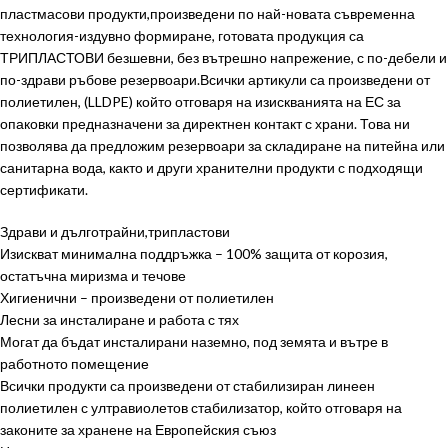
пластмасови продукти,произведени по най-новата съвременна
технология-издувно формиране, готовата продукция са
ТРИПЛАСТОВИ безшевни, без вътрешно напрежение, с по-дебели и
по-здрави ръбове резервоари.Всички артикули са произведени от
полиетилен, (LLDPE) който отговаря на изискванията на ЕС за
опаковки предназначени за директнен контакт с храни. Това ни
позволява да предложим резервоари за складиране на питейна или
санитарна вода, както и други хранителни продукти с подходящи
сертификати.
Здрави и дълготрайни,трипластови
Изискват минимална поддръжка – 100% защита от корозия,
остатъчна миризма и течове
Хигиенични – произведени от полиетилен
Лесни за инсталиране и работа с тях
Могат да бъдат инсталирани наземно, под земята и вътре в
работното помещение
Всички продукти са произведени от стабилизиран линеен
полиетилен с ултравиолетов стабилизатор, който отговаря на
законите за хранене на Европейския съюз