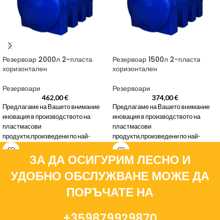
Резервоар 2000л 2-пласта
Резервоар 1500л 2-пласта
хоризонтален
хоризонтален
Резервоари
Резервоари
462,00
€
374,00
€
Предлагаме на Вашето внимание
Предлагаме на Вашето внимание
иновация в производството на
иновация в производството на
пластмасови
пластмасови
продукти,произведени по най-
продукти,произведени по най-
новата съвременна технология-
новата съвременна технология-
ЗА ДА ОСИГУРИМ ЛЕСНО И
издувно формиране, готовата
издувно формиране, готовата
продукция са ТРИПЛАСТОВИ
продукция са ТРИПЛАСТОВИ
УДОБНО ОБСЛУЖВАНЕ МОЖЕ ДА
безшевни,
безшевни,
ПОРЪЧАТЕ НА
+359879929870