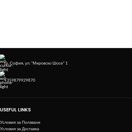
НА
+359879929870
гр. София, ул. "Мировско Шосе" 1
+359879929870
USEFUL LINKS
Условия за Ползване
Условия за Доставка