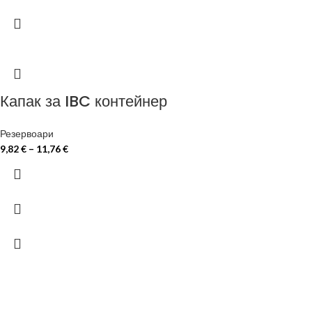
Капак за IBC контейнер
Резервоари
9,82
€
–
11,76
€
ЗА ДА ОСИГУРИМ ЛЕСНО И УДОБНО
ОБСЛУЖВАНЕ МОЖЕ ДА ПОРЪЧАТЕ