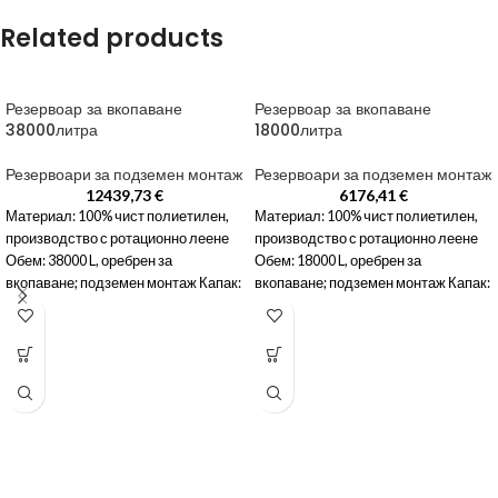
Related products
Резервоар за вкопаване
Резервоар за вкопаване
38000литра
18000литра
Резервоари за подземен монтаж
Резервоари за подземен монтаж
12439,73
€
6176,41
€
Материал: 100% чист полиетилен,
Материал: 100% чист полиетилен,
производство с ротационно леене
производство с ротационно леене
Обем: 38000 L, оребрен за
Обем: 18000 L, оребрен за
вкопаване; подземен монтаж Капак:
вкопаване; подземен монтаж Капак:
полиетиленов, водоплътен с
полиетиленов, водоплътен с