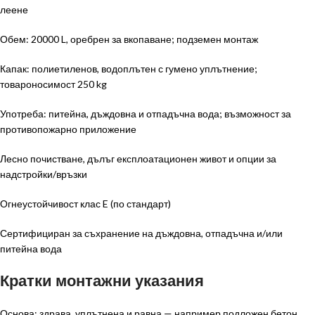
леене
Обем: 20000 L, оребрен за вкопаване; подземен монтаж
Капак: полиетиленов, водоплътен с гумено уплътнение;
товароносимост 250 kg
Употреба: питейна, дъждовна и отпадъчна вода; възможност за
противопожарно приложение
Лесно почистване, дълъг експлоатационен живот и опции за
надстройки/връзки
Огнеустойчивост клас E (по стандарт)
Сертифициран за съхранение на дъждовна, отпадъчна и/или
питейна вода
Кратки монтажни указания
Основа: здрава, уплътнена и равна — например подложен бетон,