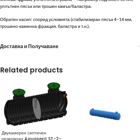
уплътнен пясък или трошен камък/баластра.
Обратен насип: според условията (стабилизиран пясък 4–16 мм,
трошено-каменна фракция, баластра и т.н.).
Доставка и Получаване
Related products
Двукамерен септичен
резервоар Aquasept ST-2-