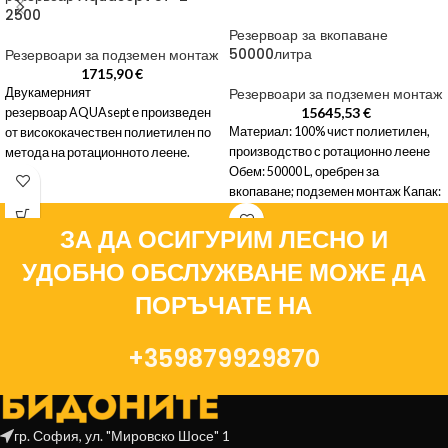
2500
Резервоар за вкопаване
50000литра
Резервоари за подземен монтаж
1715,90
€
Резервоари за подземен монтаж
Двукамерният
15645,53
€
резервоар AQUAsept е произведен
Материал: 100% чист полиетилен,
от висококачествен полиетилен по
производство с ротационно леене
метода на ротационното леене.
Обем: 50000 L, оребрен за
Методът на производство дава на
вкопаване; подземен монтаж Капак:
продукта изключителна здравина и
полиетиленов, водоплътен с
гарантира
ЗА ДА ОСИГУРИМ ЛЕСНО И
УДОБНО ОБСЛУЖВАНЕ МОЖЕ ДА
ПОРЪЧАТЕ НА
+359879929870
гр. София, ул. "Мировско Шосе" 1