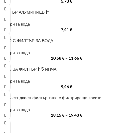
5,73
€
ФИЛТЪР АЛУМИНИЕВ 1“
филтри за вода
7,41
€
ТЯЛО С ФИЛТЪР ЗА ВОДА
филтри за вода
10,58
€
–
11,66
€
ТЯЛО ЗА ФИЛТЪР 1′ 5 ИНЧА
филтри за вода
9,46
€
Комплект двоен филтър тяло с филтриращи касети
филтри за вода
18,15
€
–
19,43
€
ЗА ДА ОСИГУРИМ ЛЕСНО И УДОБНО