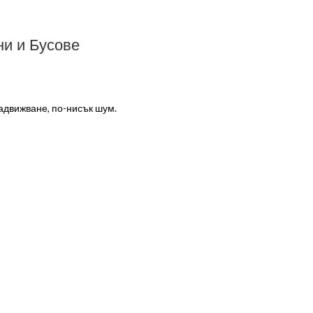
ни и Бусове
адвижване, по-нисък шум.