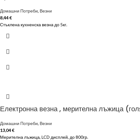
Домашни Потреби
,
Везни
8,44
€
Стъклена кухненска везна до 5кг.
Електронна везна , мерителна лъжица (го
Домашни Потреби
,
Везни
13,04
€
Мерителна лъжица, LCD дисплей, до 800гр.