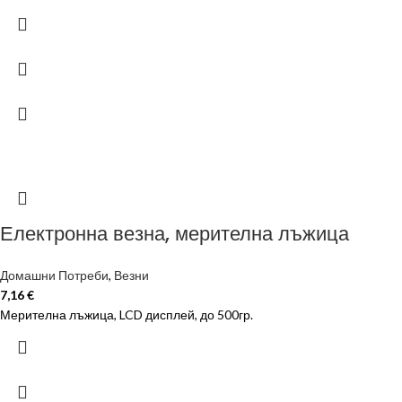
Електронна везна, мерителна лъжица
Домашни Потреби
,
Везни
7,16
€
Мерителна лъжица, LCD дисплей, до 500гр.