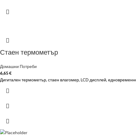
Стаен термометър
Домашни Потреби
6,65
€
Дигитален термометър, стаен влагомер, LCD дисплей, едновременно