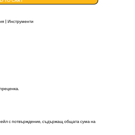
D TO CART
я | Инструменти
 преценка.
-мейл с потвърждение, съдържащ общата сума на