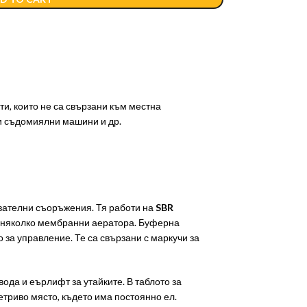
ти, които не са свързани към местна
 и съдомиялни машини и др.
вателни съоръжения. Тя работи на
SBR
и няколко мембранни аератора. Буферна
 за управление. Те са свързани с маркучи за
да и еърлифт за утайките. В таблото за
етриво място, където има постоянно ел.