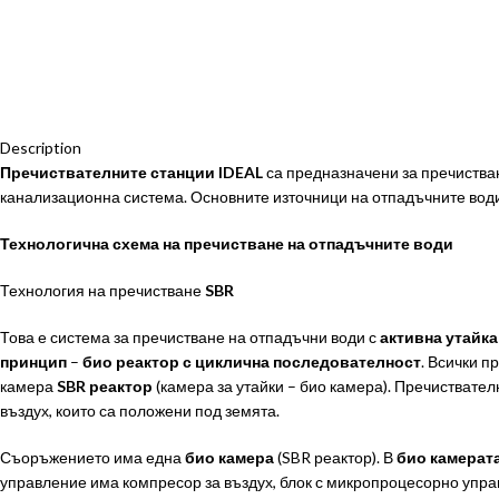
Description
Пречиствателните станции IDEAL
са предназначени за пречистван
канализационна система. Основните източници на отпадъчните води
Технологична схема на пречистване на отпадъчните води
Технология на пречистване
SBR
Това е система за пречистване на отпадъчни води с
активна утайка
принцип
–
био реактор с циклична последователност
. Всички 
камера
SBR реактор
(камера за утайки – био камера). Пречиствател
въздух, които са положени под земята.
Съоръжението има една
био камера
(SBR реактор). В
био камерат
управление има компресор за въздух, блок с микропроцесорно управ