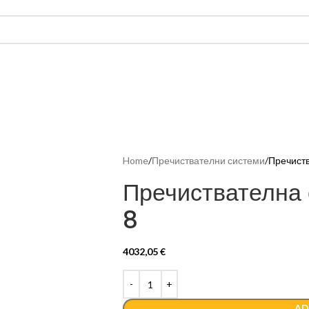
Home
Пречиствателни системи
Пречиств
Пречиствателна 
8
4032,05
€
AD