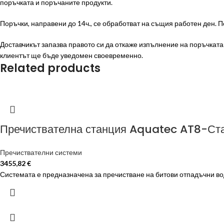
поръчката и поръчаните продукти.
Поръчки, направени до 14ч., се обработват на същия работен ден. П
Доставчикът запазва правото си да откаже изпълнение на поръчката п
клиентът ще бъде уведомен своевременно.
Related products
Пречиствателна станция Aquatec AT8-Ст
Пречиствателни системи
3455,82
€
Системата е предназначена за пречистване на битови отпадъчни води