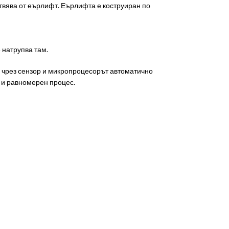
твява от еърлифт. Еърлифта е коструиран по
 натрупва там.
ди чрез сензор и микропроцесорът автоматично
 и равномерен процес.