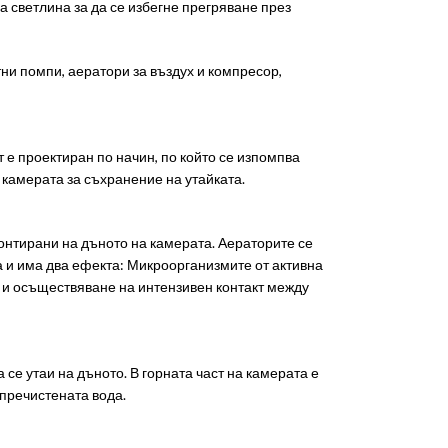
а светлина за да се избегне прегряване през
ни помпи, аератори за въздух и компресор,
 е проектиран по начин, по който се изпомпва
камерата за съхранение на утайката.
онтирани на дъното на камерата. Аераторите се
 и има два ефекта: Микроорганизмите от активна
е и осъществяване на интензивен контакт между
 се утаи на дъното. В горната част на камерата е
 пречистената вода.