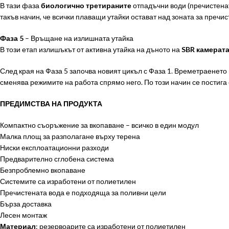
В тази фаза
биологично третираните
отпадъчни води (пречистенат
такъв начин, че всички плаващи утайки остават над зоната за пречис
Фаза 5
– Връщане на излишната утайка
В този етап излишъкът от активна утайка на дъното на
SBR камерат
След края на Фаза 5 започва новият цикъл с Фаза 1. Времетраенето
сменява режимите на работа спрямо него. По този начин се постиг
ПРЕДИМСТВА НА ПРОДУКТА
Компактно съоръжение за вкопаване – всичко в един модул
Малка площ за разполагане върху терена
Ниски експлоатационни разходи
Предварително сглобена система
Безпроблемно вкопаване
Системите са изработени от полиетилен
Пречистената вода е подходяща за поливни цели
Бърза доставка
Лесен монтаж
Материал
: резервоарите са изработени от полиетилен