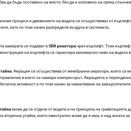
ва да бъде поставено на място, без да е изложено на пряка слънчев
о всички процеси и движението на водата се осъществяват от еърлифт
ите, като по този начин разпределя въздуха в системата.
та камерата се подават в
SBR реактора
чрез еърлифт. Този еърлифт
конструкция на еърлифта се гарантира минимално ниво на водата в 
утайка
. Аерация се осъществява от мембранни аератори, които са м
управление в което се намира компресорът. Аерацията е периодична
таболитна активност и по този начин за намаляване на замърсителит
тайка
може да се отдели от водата и на принципа на гравитацията да
та вторична утайка, която евентуално може да я има, е над зоната за