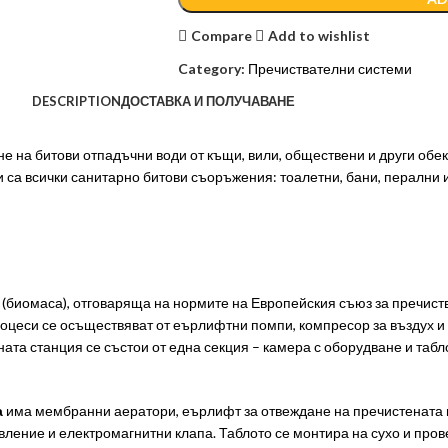
Compare
Add to wishlist
Category:
Пречиствателни системи
DESCRIPTION
ДОСТАВКА И ПОЛУЧАВАНЕ
е на битови отпадъчни води от къщи, вили, обществени и други обек
 са всички санитарно битови съоръжения: тоалетни, бани, перални
(биомаса), отговаряща на нормите на Европейския съюз за пречист
процеси се осъществяват от еърлифтни помпи, компресор за въздух 
ната станция се състои от една секция – камера с оборудване и табло
а
има мембранни аератори, еърлифт за отвеждане на пречистената во
ление и електромагнитни клапа. Таблото се монтира на сухо и пров