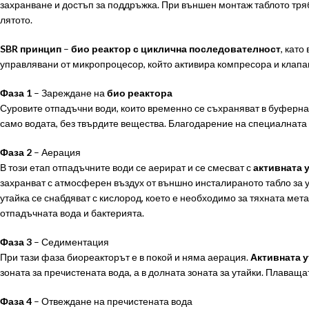
захранване и достъп за поддръжка. При външен монтаж таблото тряб
лятото.
SBR принцип
–
био реактор с циклична последователност
, кат
управлявани от микропроцесор, който активира компресора и клапан
Фаза 1
– Зареждане на
био реактора
Суровите отпадъчни води, които временно се съхраняват в буферна
само водата, без твърдите вещества. Благодарение на специалната 
Фаза 2
– Аерация
В този етап отпадъчните води се аерират и се смесват с
активната 
захранват с атмосферен въздух от външно инсталираното табло за 
утайка се снабдяват с кислород, което е необходимо за тяхната ме
отпадъчната вода и бактерията.
Фаза 3
– Седиментация
При тази фаза биореакторът е в покой и няма аерация.
Активната у
зоната за пречистената вода, а в долната зоната за утайки. Плаваща
Фаза 4
– Отвеждане на пречистената вода