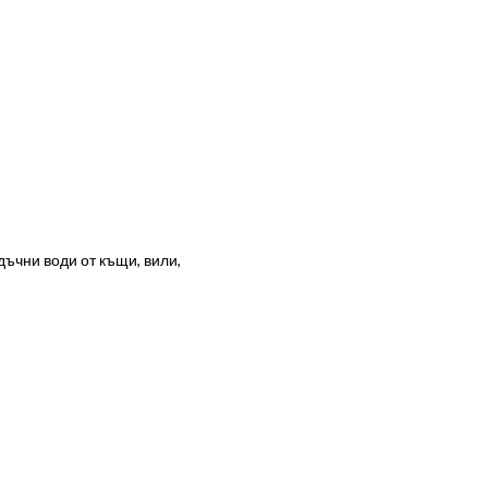
ъчни води от къщи, вили,