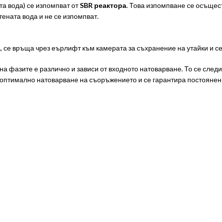
а вода) се изпомпват от
SBR реактора
. Това изпомпване се осъщес
тената вода и не се изпомпват.
а
, се връща чрез еърлифт към камерата за съхранение на утайки и се
 на фазите е различно и зависи от входното натоварване. То се сле
а оптимално натоварване на съоръжението и се гарантира постоянен