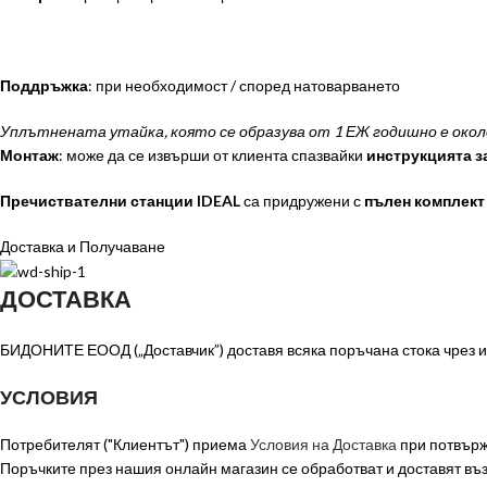
Поддръжка
: при необходимост / според натоварването
Уплътнената утайка, която се образува от 1 ЕЖ годишно е около
Монтаж
: може да се извърши от клиента спазвайки
инструкцията з
Пречиствателни станции IDEAL
са придружени с
пълен комплект
Доставка и Получаване
ДОСТАВКА
БИДОНИТЕ ЕООД („Доставчик”) доставя всяка поръчана стока чрез из
УСЛОВИЯ
Потребителят ("Клиентът") приема
Условия на Доставка
при потвърж
Поръчките през нашия онлайн магазин се обработват и доставят в