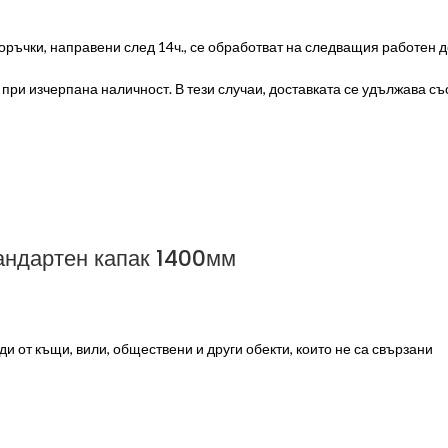
оръчки, направени след 14ч., се обработват на следващия работен д
ри изчерпана наличност. В тези случаи, доставката се удължава със 
андартен капак 1400мм
 от къщи, вили, обществени и други обекти, които не са свързани