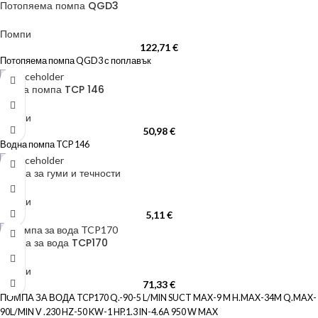
Потопяема помпа QGD3
Помпи
122,71
€
Потопяема помпа QGD3 с поплавък
Водна помпа TCP 146
Помпи
50,98
€
Водна помпа TCP 146
Помпа за гуми и течности
Помпи
5,11
€
Помпа за вода TCP170
Помпи
71,33
€
ПОМПА ЗА ВОДА TCP170 Q.-90-5 L/MIN SUCT MAX-9 M H.MAX-34M Q.MAX-
90L/MIN V .230 HZ-50 KW-1 HP.1.3 IN-4.6A 950 W MAX