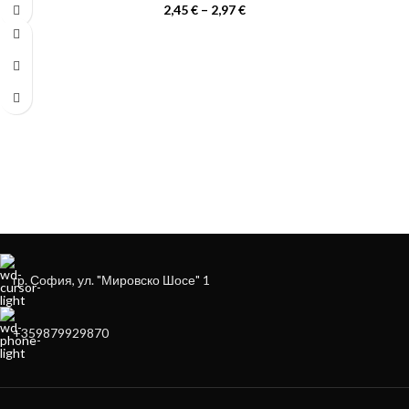
2,45
€
–
2,97
€
ЗА ДА ОСИГУРИМ ЛЕСНО И УДОБНО
ОБСЛУЖВАНЕ МОЖЕ ДА ПОРЪЧАТЕ
НА
+359879929870
гр. София, ул. "Мировско Шосе" 1
+359879929870