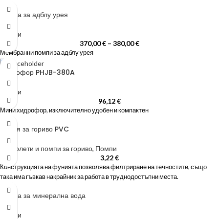
Помпа за адблу урея
Помпи
370,00
€
–
380,00
€
Мембранни помпи за адблу урея
Хидрофор PHJB-380A
Помпи
96,12
€
Мини хидрофор, изключително удобен и компактен
Фуния за гориво PVC
Пистолети и помпи за гориво
,
Помпи
3,22
€
Конструкцията на фунията позволява филтриране на течностите, също
така има гъвкав накрайник за работа в труднодостъпни места.
Помпа за минерална вода
Помпи