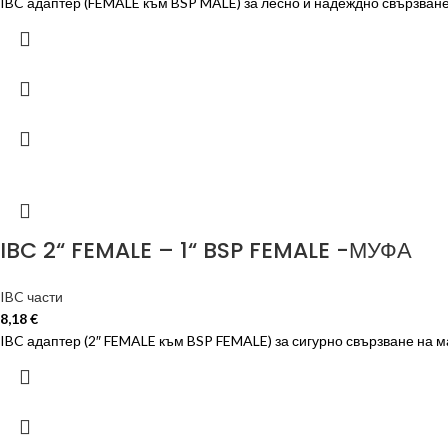
IBC адаптер (FEMALE към BSP MALE) за лесно и надеждно свързване
IBC 2“ FEMALE – 1“ BSP FEMALE -МУФА
IBC части
8,18
€
IBC адаптер (2″ FEMALE към BSP FEMALE) за сигурно свързване на м