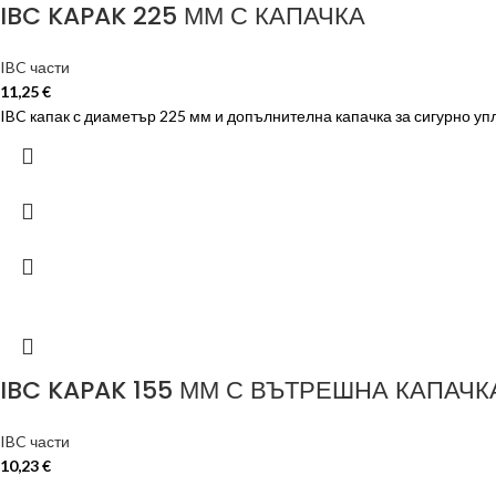
IBC KAPAK 225 ММ С КАПАЧКА
IBC части
11,25
€
IBC капак с диаметър 225 мм и допълнителна капачка за сигурно у
IBC KAPAK 155 ММ С ВЪТРЕШНА КАПАЧК
IBC части
10,23
€