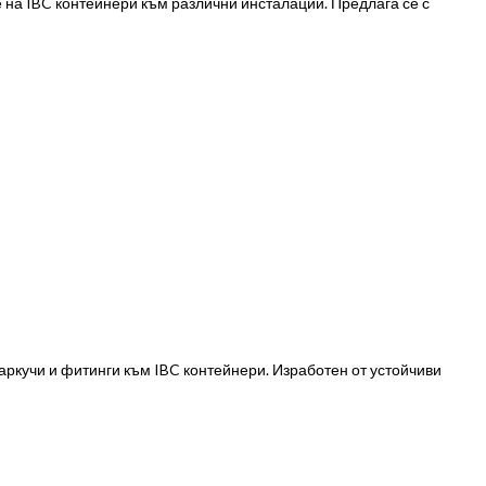
 на IBC контейнери към различни инсталации. Предлага се с
аркучи и фитинги към IBC контейнери. Изработен от устойчиви