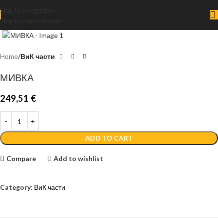
Skip to navigation
Skip to main content
Click to enlarge
Home
ВиК части
МИВКА
249,51
€
ADD TO CART
Compare
Add to wishlist
Category:
ВиК части