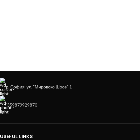
ЗА ДА ОСИГУРИМ ЛЕСНО И УДОБНО
ОБСЛУЖВАНЕ МОЖЕ ДА ПОРЪЧАТЕ
НА
+359879929870
гр. София, ул. "Мировско Шосе" 1
+359879929870
USEFUL LINKS