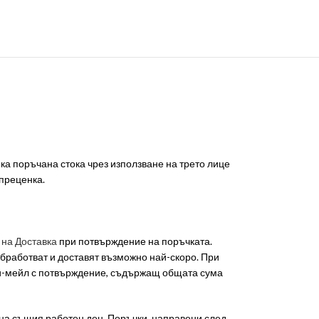
а поръчана стока чрез използване на трето лице
 преценка.
 на Доставка
при потвърждение на поръчката.
бработват и доставят възможно най-скоро. При
и-мейл с потвърждение, съдържащ общата сума
 на същия работен ден. Поръчки, направени след