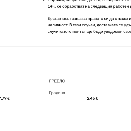
14ч., се обработват на следващия работен 
Доставчикът запазва правото си да откаже
наличност. В тези случаи, доставката се удъ
случи като клиентът ще бъде уведомен св
ГРЕБЛО
Градина
7,79
€
2,45
€