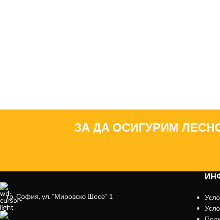
ЗА ДА ОСИГУРИМ ЛЕСН
ИН
гр. София, ул. "Мировско Шосе" 1
Усло
Усло
Поли