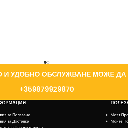
О И УДОБНО ОБСЛУЖВАНЕ МОЖЕ ДА
+359879929870
ФОРМАЦИЯ
ПОЛЕЗ
вия за Ползване
Моят Пр
вия за Доставка
Моите П
тика за Поверителност