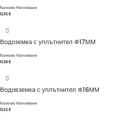
Капково Напояване
0,31
€
Водоземка с уплътнител Ф17ММ
Капково Напояване
0,56
€
Водовземка с уплътнител Ф16ММ
Капково Напояване
0,51
€
ЗА ДА ОСИГУРИМ ЛЕСНО И 