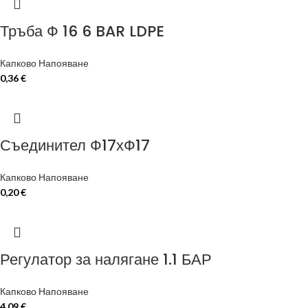
Тръба Ф 16 6 BAR LDPE
Капково Напояване
0,36
€
Съединител Ф17хФ17
Капково Напояване
0,20
€
Регулатор за налягане 1.1 БАР
Капково Напояване
4,09
€