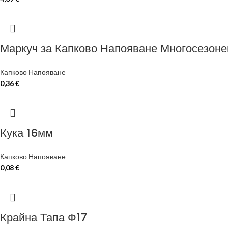
Маркуч за Капково Напояване Многосезоне
Капково Напояване
0,36
€
Кука 16мм
Капково Напояване
0,08
€
Крайна Тапа Ф17