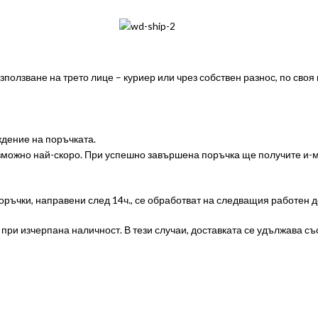
ползване на трето лице – куриер или чрез собствен разнос, по своя
дение на поръчката.
ъзможно най-скоро. При успешно завършена поръчка ще получите и
оръчки, направени след 14ч., се обработват на следващия работен д
ри изчерпана наличност. В тези случаи, доставката се удължава със 