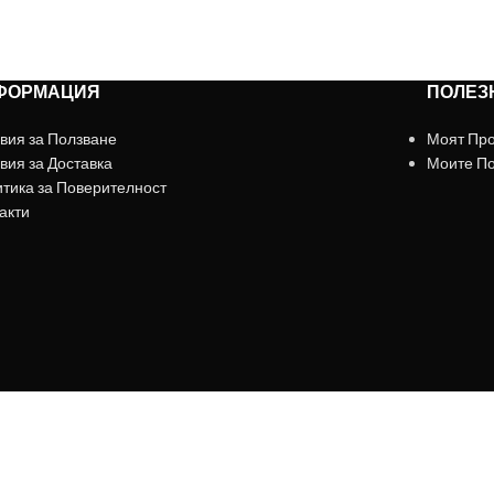
+359879929870
ФОРМАЦИЯ
ПОЛЕЗ
вия за Ползване
Моят Пр
вия за Доставка
Моите П
тика за Поверителност
акти