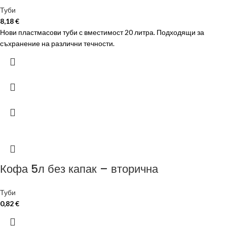
Туби
8,18
€
Нови пластмасови туби с вместимост 20 литра. Подходящи за
съхранение на различни течности.
Кофа 5л без капак – вторична
Туби
0,82
€