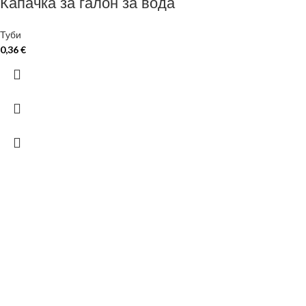
Капачка за галон за вода
Туби
0,36
€
ЗА ДА ОСИГУРИМ ЛЕСНО И УДОБНО
ОБСЛУЖВАНЕ МОЖЕ ДА ПОРЪЧАТЕ
НА
+359879929870