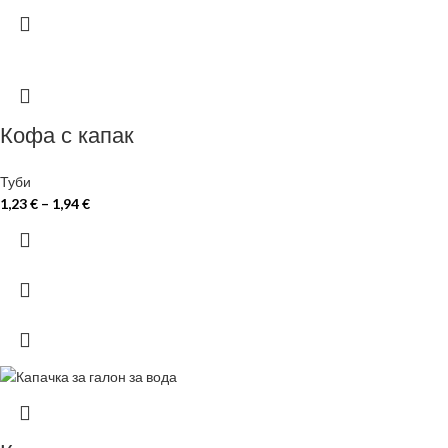
Кофа с капак
Туби
1,23
€
–
1,94
€