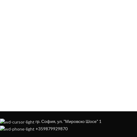
ЗА ДА ОСИГУРИМ ЛЕСНО И УДОБНО
ОБСЛУЖВАНЕ МОЖЕ ДА ПОРЪЧАТЕ
НА
+359879929870
гр. София, ул. "Мировско Шосе" 1
+359879929870