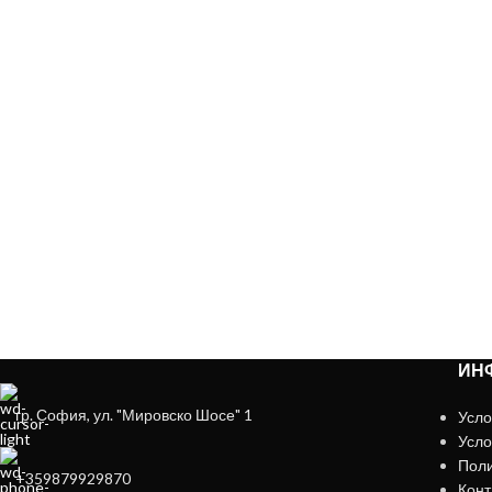
ЗА ДА ОСИГУРИМ ЛЕСНО И У
ИН
гр. София, ул. "Мировско Шосе" 1
Усло
Усло
Поли
+359879929870
Конт