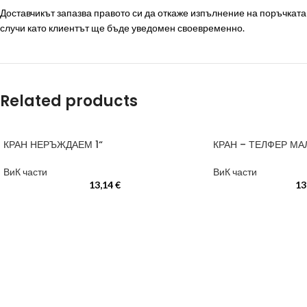
Доставчикът запазва правото си да откаже изпълнение на поръчката п
случи като клиентът ще бъде уведомен своевременно.
Related products
КРАН НЕРЪЖДАЕМ 1“
КРАН – ТЕЛФЕР МА
ВиК части
ВиК части
13,14
€
13