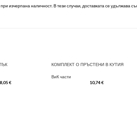
ри изчерпана наличност. В тези случаи, доставката се удължава със 
ЛЪК
КОМПЛЕКТ О ПРЪСТЕНИ В КУТИЯ
ВиК части
8,05
€
10,74
€