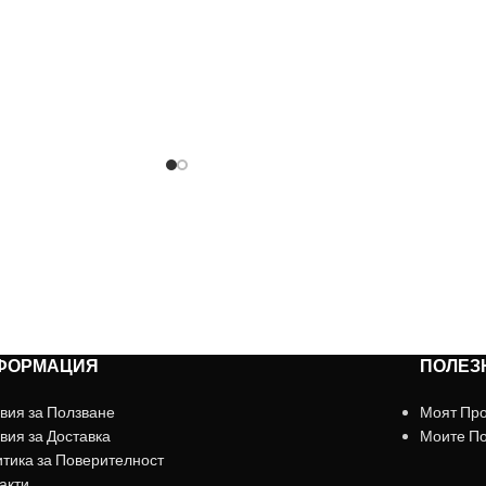
ДОБНО ОБСЛУЖВАНЕ МОЖЕ ДА ПОРЪ
+359879929870
ФОРМАЦИЯ
ПОЛЕЗ
вия за Ползване
Моят Пр
вия за Доставка
Моите П
тика за Поверителност
акти