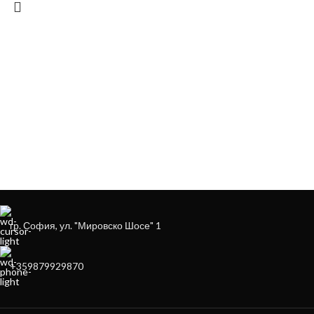
ЗА ДА ОСИГУРИМ ЛЕСНО И УДОБНО
ОБСЛУЖВАНЕ МОЖЕ ДА ПОРЪЧАТЕ
НА
+359879929870
гр. София, ул. "Мировско Шосе" 1
+359879929870