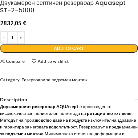
Двукамерен септичен резервоар Aquasept
ST-2-5000
2832,05
€
ADD TO CART
Compare
Add to wishlist
Category:
Резервоари за подземен монтаж
Description
Двукамерният резервоар
AQUAsept
е произведен от
висококачествен полиетилен по метода на
ротационното леене
.
Методът на производство дава на продукта изключителна здравина
и гарантира за неговата водоплътност. Резервоарът е предназначен
за
подземен монтаж
. Минималната степен на деформация и