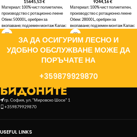
15645,53
€
9244,16
€
Материал: 100% чист полиетилен,
Материал: 100% чист полиетилен,
производство с ротационно леене
производство с ротационно леене
Обем: 50000 L, оребрен за
Обем: 28000 L, оребрен за
вкопаване; подземен монтаж Капак:
вкопаване; подземен монтаж Капак:
полиетиленов, водоплътен с
полиетиленов, водоплътен с
ЗА ДА ОСИГУРИМ ЛЕСНО И
УДОБНО ОБСЛУЖВАНЕ МОЖЕ ДА
ПОРЪЧАТЕ НА
+359879929870
гр. София, ул. "Мировско Шосе" 1
+359879929870
USEFUL LINKS