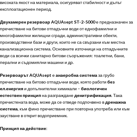
високата якост на материала, осигуряват стабилност и дълъг
експлоатационен период.
Двукамерен резервоар AQUAsept ST-2-5000
е предназначен за
пречистване на битови отпадъчни води от еднофамилни и
многофамилни жилищни сгради, административни обекти,
производствени бази и други, които не са свързани към местна
канализационна система. Основните източници на отпадъчните
води са всички санитарно битови съоръжения: тоалетни, бани,
перални и съдомиялни машини и др.
Резервоарът AQUAsept
е
анаеробна система
за грубо
пречистване на битово отпадъчни води, която работи
без
ел.енергия
и допълнителни химикали –
биологичен
естествен принцип
на разграждане
денитрификация
. Така
пречистената вода, може да се отведе подпочвено в
дренажна
система
, към фино пречистване при повторна употреба или към
заустване в открит водоприемник.
Принцип на действие
: