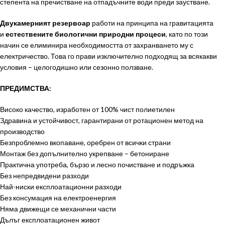
степента на пречистване на отпадъчните води преди заустване.
Двукамерният резервоар
работи на принципа на гравитацията
и
естествените биологични природни процеси
, като по този
начин се елиминира необходимостта от захранването му с
електричество. Това го прави изключително подходящ за всякакви
условия – целогодишно или сезонно ползване.
ПРЕДИМСТВА:
Високо качество, изработен от 100% чист полиетилен
Здравина и устойчивост, гарантирани от ротационен метод на
производство
Безпроблемно вкопаване, оребрен от всички страни
Монтаж без допълнително укрепване – бетониране
Практична употреба, бързо и лесно почистване и подръжка
Без непредвидени разходи
Най-ниски експлоатационни разходи
Без консумация на електроенергия
Няма движещи се механични части
Дълъг експлоатационен живот