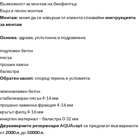
Възможност за монтаж на биофилтър
Бърз и лесен монтаж
Монтаж
: може да се извърши от клиента спазвайки
инструкцията
за монтаж
Основа
: здрава, уплътнена и подравнена
подложен бетон
пясък
трошен камък
баластра
Обратен насип
: според терена и условията
земновлажен бетон
стабилизиран пясък 4-16 мм
трошено-каменна фракция 4-16 мм
кръгъл филц 4-16 мм
инертен материал – баластра 0-32 мм
Двукамерните резервоари
AQUAsept
се предлагат във варианти
от
2000 л.
до
50000 л.