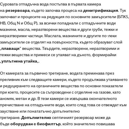
Суровата отпадъчна вода постъпва в първата камера
на
резервоара
, където започва процеса на
денитрификация
. Тук
започват и процесите на редукция по основните замърсители (БПК5,
НВ, Общ N и Общ Р), за всички попаднали с отпадъчните води
мазнини, масла, неразтворени вещества и други груби, тежки и
неразтворими частици. Маслата, мазнините и другите по-леки
замърсители се отделят на повърхността, където образуват слой
„
плаващи
“ вещества. Твърдите, неразтворени, неразтворими и
тежки вещества и примеси се утаяват на дъното, формирайки
„
уплътнена утайка
„.
От камерата за първично третиране, водата преминава през
преливник към следващите камери, където продължава утаяването
и редуцирането на органичните вещества по основни показатели
при което, процесите са съпроводени с отделяне на газове, като
аномяк, метан и др. В тези камери се извършва окончателното
пречистване на отпадъчните води, които след това се отвеждат към
заустване или понататъчно допълнително
третиране.
Допълнително
септичният резервоар може да
бъде
оборудван с биофилтър
, който значително повишава