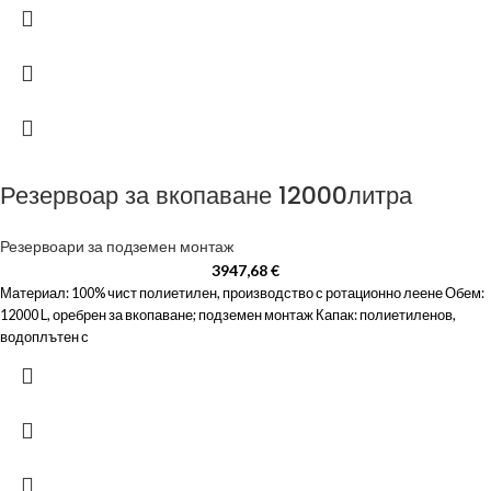
Резервоар за вкопаване 12000литра
Резервоари за подземен монтаж
3947,68
€
Материал: 100% чист полиетилен, производство с ротационно леене Обем:
12000 L, оребрен за вкопаване; подземен монтаж Капак: полиетиленов,
водоплътен с