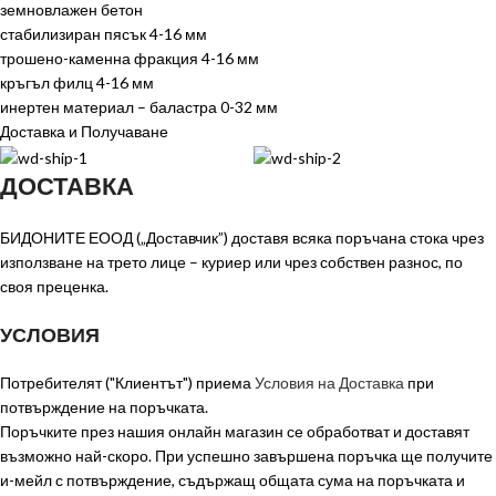
земновлажен бетон
стабилизиран пясък 4-16 мм
трошено-каменна фракция 4-16 мм
кръгъл филц 4-16 мм
инертен материал – баластра 0-32 мм
Доставка и Получаване
ДОСТАВКА
БИДОНИТЕ ЕООД („Доставчик”) доставя всяка поръчана стока чрез
използване на трето лице – куриер или чрез собствен разнос, по
своя преценка.
УСЛОВИЯ
Потребителят ("Клиентът") приема
Условия на Доставка
при
потвърждение на поръчката.
Поръчките през нашия онлайн магазин се обработват и доставят
възможно най-скоро. При успешно завършена поръчка ще получите
и-мейл с потвърждение, съдържащ общата сума на поръчката и