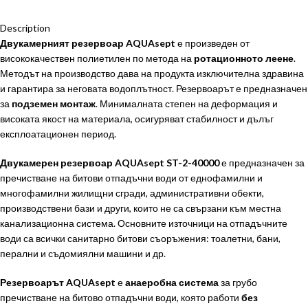
Description
Двукамерният резервоар
AQUAsept
е произведен от
висококачествен полиетилен по метода на
ротационното леене
.
Методът на производство дава на продукта изключителна здравина
и гарантира за неговата водоплътност. Резервоарът е предназначен
за
подземен монтаж
. Минималната степен на деформация и
високата якост на материала, осигуряват стабилност и дълъг
експлоатационен период.
Двукамерен резервоар AQUAsept ST-2-40000
е предназначен за
пречистване на битови отпадъчни води от еднофамилни и
многофамилни жилищни сгради, административни обекти,
производствени бази и други, които не са свързани към местна
канализационна система. Основните източници на отпадъчните
води са всички санитарно битови съоръжения: тоалетни, бани,
перални и съдомиялни машини и др.
Резервоарът AQUAsept
е
анаеробна система
за грубо
пречистване на битово отпадъчни води, която работи
без