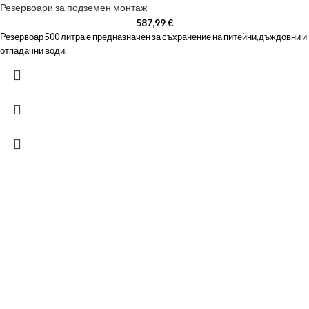
Резервоари за подземен монтаж
587,99
€
Резервоар 500 литра е предназначен за съхранение на питейни,дъждовни и
отпадачни води.
ЗА ДА ОСИГУРИМ ЛЕСНО И УДОБНО
ОБСЛУЖВАНЕ МОЖЕ ДА ПОРЪЧАТЕ
НА
+359879929870