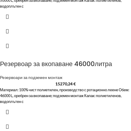
50000 L, оребрен за вкопаване; подземен монтаж Капак: полиетиленов,
водоплътен с
Резервоар за вкопаване 46000литра
Резервоари за подземен монтаж
15270,24
€
Материал: 100% чист полиетилен, производство с ротационно леене Обем:
46000 L, оребрен за вкопаване; подземен монтаж Капак: полиетиленов,
водоплътен с