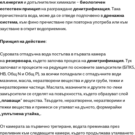
ел.енергия
и допълнителни химикали –
биологичен
естествен принцип
на разграждане
денитрификация
. Така
пречистената вода, може да се отведе подпочвено в
дренажна
система
, към фино пречистване при повторна употреба или към
заустване в открит водоприемник.
Принцип на действие
:
Суровата отпадъчна вода постъпва в първата камера
на
резервоара
, където започва процеса на
денитрификация
. Тук
започват и процесите на редукция по основните замърсители (БПК5,
НВ, Общ N и Общ Р), за всички попаднали с отпадъчните води
мазнини, масла, неразтворени вещества и други груби, тежки и
неразтворими частици. Маслата, мазнините и другите по-леки
замърсители се отделят на повърхността, където образуват слой
„
плаващи
“ вещества. Твърдите, неразтворени, неразтворими и
тежки вещества и примеси се утаяват на дъното, формирайки
„
уплътнена утайка
„.
От камерата за първично третиране, водата преминава през
преливник към следващите камери, където продължава утаяването