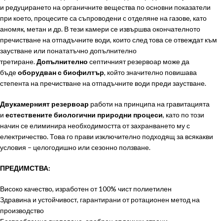
и редуцирането на органичните вещества по основни показатели
при което, процесите са съпроводени с отделяне на газове, като
аномяк, метан и др. В тези камери се извършва окончателното
пречистване на отпадъчните води, които след това се отвеждат към
заустване или понататъчно допълнително
третиране.
Допълнително
септичният резервоар може да
бъде
оборудван с биофилтър
, който значително повишава
степента на пречистване на отпадъчните води преди заустване.
Двукамерният резервоар
работи на принципа на гравитацията
и
естествените биологични природни процеси
, като по този
начин се елиминира необходимостта от захранването му с
електричество. Това го прави изключително подходящ за всякакви
условия – целогодишно или сезонно ползване.
ПРЕДИМСТВА:
Високо качество, изработен от 100% чист полиетилен
Здравина и устойчивост, гарантирани от ротационен метод на
производство