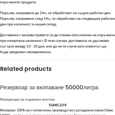
поръчаните продукти.
Поръчки, направени до 14ч., се обработват на същия работен ден.
Поръчки, направени след 14ч., се обработват на следващия работен
ден при наличност в нашия склад.
Доставчикът запазва правото си да откаже изпълнение на поръчката
при изчерпана наличност. В тези случаи, доставката се удължава
със срок между 10 - 20 дни, или да не се случи като клиентът ще
бъде уведомен своевременно.
Related products
Резервоар за вкопаване 50000литра
Резервоари за подземен монтаж
15645,53
€
Материал: 100% чист полиетилен, производство с ротационно леене Обем: