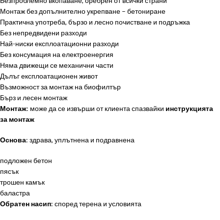
Безпроблемно вкопаване, оребрен от всички страни
Монтаж без допълнително укрепване – бетониране
Практична употреба, бързо и лесно почистване и подръжка
Без непредвидени разходи
Най-ниски експлоатационни разходи
Без консумация на електроенергия
Няма движещи се механични части
Дълъг експлоатационен живот
Възможност за монтаж на биофилтър
Бърз и лесен монтаж
Монтаж
: може да се извърши от клиента спазвайки
инструкцията
за монтаж
Основа
: здрава, уплътнена и подравнена
подложен бетон
пясък
трошен камък
баластра
Обратен насип
: според терена и условията