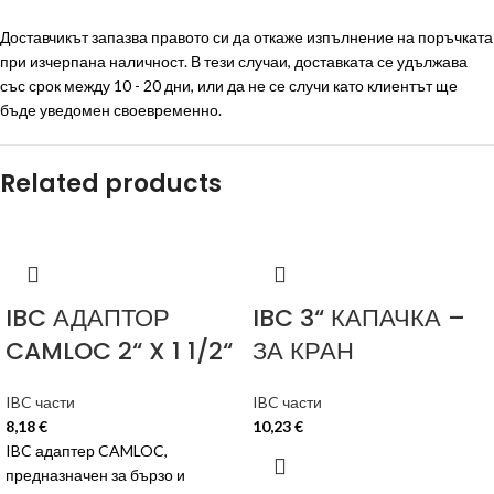
Доставчикът запазва правото си да откаже изпълнение на поръчката
при изчерпана наличност. В тези случаи, доставката се удължава
със срок между 10 - 20 дни, или да не се случи като клиентът ще
бъде уведомен своевременно.
Related products
IBC АДАПТОР
IBC 3“ КАПАЧКА –
CAMLOC 2“ X 1 1/2“
ЗА КРАН
IBC части
IBC части
8,18
€
10,23
€
IBC адаптер CAMLOC,
предназначен за бързо и