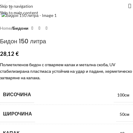
Skip to navigation
Click to enlarge
Skip to main content
Home
Бидони
Бидон 150 литра
28,12
€
Полиетиленов бидон с отваряем капак и метална скоба, UV
стабилизирана пластмаса устойчив на удар и падане, херметическо
затваряне на капака.
ВИСОЧИНА
100см
ШИРОЧИНА
50см