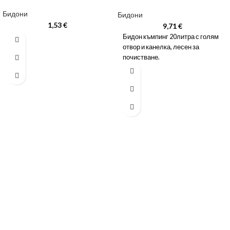
Бидони
Бидони
1,53
€
9,71
€
Бидон къмпинг 20литра с голям
отвор и канелка, лесен за
почистване.
ЗА ДА ОСИГУРИМ ЛЕСНО И УДОБНО
ОБСЛУЖВАНЕ МОЖЕ ДА ПОРЪЧАТЕ