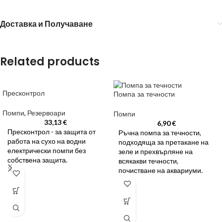
Доставка и Получаване
Related products
Пресконтрол
Помпа за течности
Помпи
,
Резервоари
Помпи
33,13
€
6,90
€
Пресконтрол - за защита от
Ръчна помпа за течности,
работа на сухо на водни
подходяща за претакане на
електрически помпи без
зеле и прехвърляне на
собствена защита.
всякакви течности,
почистване на аквариуми.