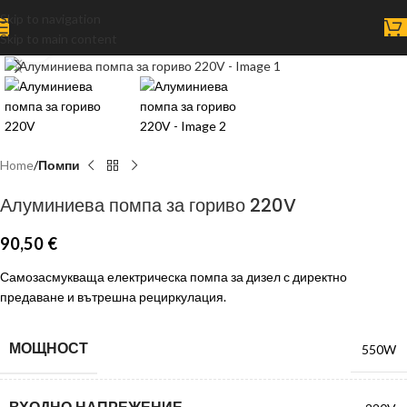
Skip to navigation
Skip to main content
Click to enlarge
Home
Помпи
Алуминиева помпа за гориво 220V
90,50
€
Самозасмукваща електрическа помпа за дизел с директно
предаване и вътрешна рециркулация.
МОЩНОСТ
550W