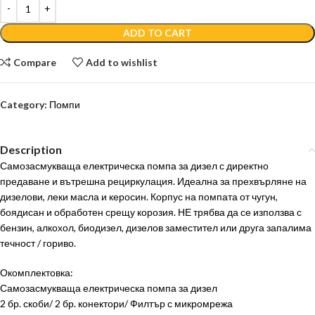
ADD TO CART
Compare
Add to wishlist
Category:
Помпи
Description
Самозасмукваща електрическа помпа за дизел с директно
предаване и вътрешна рециркулация. Идеална за прехвърляне на
дизелови, леки масла и керосин. Корпус на помпата от чугун,
боядисан и обработен срещу корозия. НЕ трябва да се използва с
бензин, алкохол, биодизел, дизелов заместител или друга запалима
течност / гориво.
Окомплектовка:
Самозасмукваща електрическа помпа за дизел
2 бр. скоби/ 2 бр. конектори/ Филтър с микромрежа