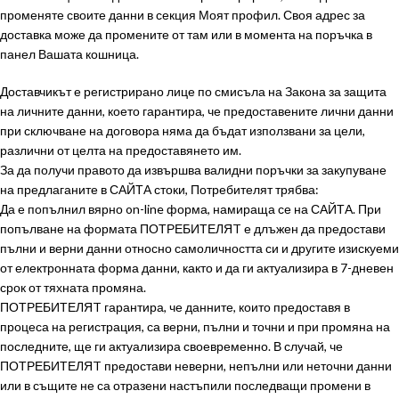
променяте своите данни в секция Моят профил. Своя адрес за
доставка може да промените от там или в момента на поръчка в
панел Вашата кошница.
Доставчикът е регистрирано лице по смисъла на Закона за защита
на личните данни, което гарантира, че предоставените лични данни
при сключване на договора няма да бъдат използвани за цели,
различни от целта на предоставянето им.
За да получи правото да извършва валидни поръчки за закупуване
на предлаганите в САЙТА стоки, Потребителят трябва:
Да е попълнил вярно on-line форма, намираща се на САЙТА. При
попълване на формата ПОТРЕБИТЕЛЯT е длъжен да предостави
пълни и верни данни относно самоличността си и другите изискуеми
от електронната форма данни, както и да ги актуализира в 7-дневен
срок от тяхната промяна.
ПОТРЕБИТЕЛЯT гарантира, че данните, които предоставя в
процеса на регистрация, са верни, пълни и точни и при промяна на
последните, ще ги актуализира своевременно. В случай, че
ПОТРЕБИТЕЛЯT предостави неверни, непълни или неточни данни
или в същите не са отразени настъпили последващи промени в