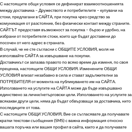
С настоящите общи условия се дефинират взаимоотношенията
между доставчика – Дружеството и потребителите – купувачи на
стоки, предлагани в САЙТА, при покупка чрез средство за
комуникация от разстояние, без физически контакт между страните.
САЙТЪТ предоставя възможност за покупка – бързо и удобно, на
избрани от потребителя стоки, които ще бъдат доставени до
посочен от него адрес в страната.
В случай, че не сте съгласни с ОБЩИТЕ УСЛОВИЯ, моля не
използвайте САЙТА за извършване на покупки.
Доставчикът си запазва правото по всяко време да изменя, по своя
преценка, настоящите ОБЩИ УСЛОВИЯ. Изменените ОБЩИ
УСЛОВИЯ влизат незабавно в сила и стават задължителни за
ПОТРЕБИТЕЛЯ от момента на публикуването им на САЙТА.
Използването на услугите на САЙТА може да бъде извършвано
единствено за лични/нетърговски цели. Използването на услугите за
всякакви други цели, няма да бъдат обвързващи за доставчика, нито
последиците от това.
С настоящите ОБЩИ УСЛОВИЯ, Вие се съгласявате да получавате
кратки текстови съобщения (SMS) с важна информация относно
вашата поръчка или вашия профил в сайта, както и да получавате