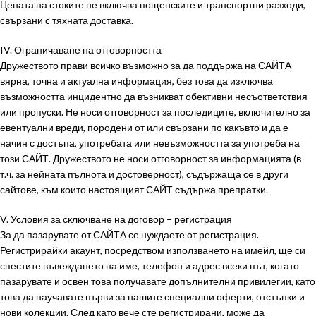
Цената на стоките не включва пощенските и транспортни разходи,
свързани с тяхната доставка.
IV. Ограничаване на отговорността
Дружеството прави всичко възможно за да поддържа на САЙТА
вярна, точна и актуална информация, без това да изключва
възможността инцидентно да възникват обективни несъответствия
или пропуски. Не носи отговорност за последиците, включително за
евентуални вреди, породени от или свързани по какъвто и да е
начин с достъпа, употребата или невъзможността за употреба на
този САЙТ. Дружеството не носи отговорност за информацията (в
т.ч. за нейната пълнота и достоверност), съдържаща се в други
сайтове, към които настоящият САЙТ съдържа препратки.
V. Условия за сключване на договор – регистрация
За да пазарувате от САЙТА се нуждаете от регистрация.
Регистрирайки акаунт, посредством използването на имейл, ще си
спестите въвеждането на име, телефон и адрес всеки път, когато
пазарувате и освен това получавате допълнителни привилегии, като
това да научавате първи за нашите специални оферти, отстъпки и
нови колекции. След като вече сте регистрирани, може да