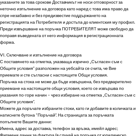
указаните за това срокове Доставчикът не носи отговорност за
неточно изпълнение на договора като наред с това има право да
спре незабавно и без предизвестие поддържането на
регистрацията на Потребителя и достъпа до клиентския му профил.
Преди извършване на поръчка ПОТРЕБИТЕЛЯT може свободно да
поправя въведената от него информация в регистрационната
форма.
VI. Сключване и изпълнение на договора
С поставянето на отметка, указваща изрично „Съгласен съм с
Общите условия” разположен на уебсайтa се счита, че Вие
приемате и сте съгласни с настоящите Общи условия.
Поръчка на стока не може да бъде извършена, без предварително
приемане на настоящите общи условия, което се извършва по
указания по-горе начин – чрез избиране на отметка „Съгласен съм с
Общите условия”.
Можете да поръчате избраните стоки, като ги добавите в количката и
натиснете бутона “Поръчай”. На страницата за поръчката
попълнете Вашите данни:
Имена, адрес за доставка, телефон за връзка, имейл адрес;
Фирмени данни за фактура (в случай на поръчка от юридическо