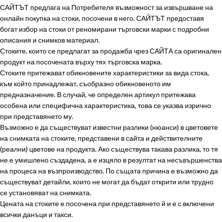
САЙТЪТ предлага на Потребителя възможност за извършване на
онлайн покупка на стоки, посочени в него. САЙТЪТ предоставя
богат избор на стоки от реномирани търговски марки с подробни
описания и снимков материал.
Стоките, които се предлагат за продажба чрез САЙТА са оригинален
продукт на посочената върху тях търговска марка.
Стоките притежават обикновените характеристики за вида стока,
към който принадлежат, съобразно обикновеното им
предназначение. В случай, че определен артикул притежава
особена или специфична характеристика, това се указва изрично
при представянето му.
Възможно е да съществуват известни разлики (нюанси) в цветовете
на снимката на стоките, представени в сайта и действителните
(реални) цветове на продукта. Ако съществува такава разлика, то тя
не е умишлено създадена, а е изцяло в резултат на несъвършенства
на процеса на възпроизводство. По същата причина е възможно да
съществуват детайли, които не могат да бъдат открити или трудно
се установяват на снимката.
Цената на стоките е посочена при представянето й и е с включени
всички данъци и такси.