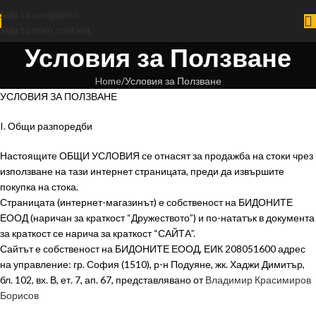
Skip to navigation
Skip to main content
Условия за Ползване
Home
Условия за Ползване
УСЛОВИЯ ЗА ПОЛЗВАНЕ
I. Общи разпоредби
Настоящите ОБЩИ УСЛОВИЯ се отнасят за продажба на стоки чрез
използване на тази интернет страницaтa, преди да извършите
покупка на стока.
Страницата (интернет-магазинът) е собственост на БИДОНИТЕ
ЕООД (наричан за краткост “Дружеството”) и по-нататък в документа
за краткост се нарича за краткост “САЙТA”.
Сайтът е собственост на БИДОНИТЕ ЕООД, ЕИК 208051600 адрес
на управление: гр. София (1510), р-н Подуяне, жк. Хаджи Димитър,
бл. 102, вх. В, ет. 7, ап. 67, представлявано от
Владимир Красимиров
Борисов