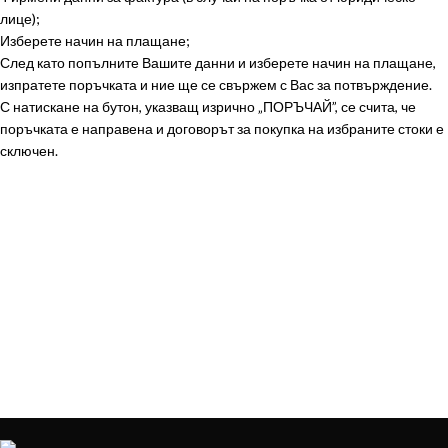
лице);
Изберете начин на плащане;
След като попълните Вашите данни и изберете начин на плащане,
изпратете поръчката и ние ще се свържем с Вас за потвърждение.
С натискане на бутон, указващ изрично „ПОРЪЧАЙ”, се счита, че
поръчката е направена и договорът за покупка на избраните стоки е
сключен.
ЗА ДА ОСИГУРИМ ЛЕСНО И УДОБНО
ОБСЛУЖВАНЕ МОЖЕ ДА ПОРЪЧАТЕ
НА
+359879929870