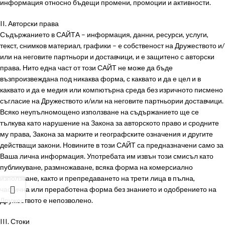
информация относно бъдещи промени, промоции и активности.
II. Авторски права
Съдържанието в САЙТА – информация, данни, ресурси, услуги,
текст, снимков материал, графики – e собственост на Дружеството и/
или на неговите партньори и доставчици, и е защитено с авторски
права. Нито една част от този САЙТ не може да бъде
възпроизвеждана под никаква форма, с каквато и да е цел и в
каквато и да е медия или компютърна среда без изричното писмено
съгласие на Дружеството и/или на неговите партньории доставчици.
Всяко неупълномощено използване на съдържанието ще се
тълкува като нарушение на Закона за авторското право и сродните
му права, Закона за марките и географските означения и другите
действащи закони. Новините в този САЙТ са предназначени само за
Ваша лична информация. Употребата им извън този смисъл като
публикуване, размножаване, всяка форма на комерсиално
използване, както и препредаването на трети лица в пълна,
частична или преработена форма без знанието и одобрението на
Дружеството е непозволено.
III. Стоки